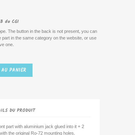
 B du CGI
pe. The button in the back is not present, you can
te part in the same category on the website, or use
ave one.
 AU PANIER
ILS DU PRODUIT
t part with aluminium jack glued into it + 2
ith the original Ro-72 mounting holes.