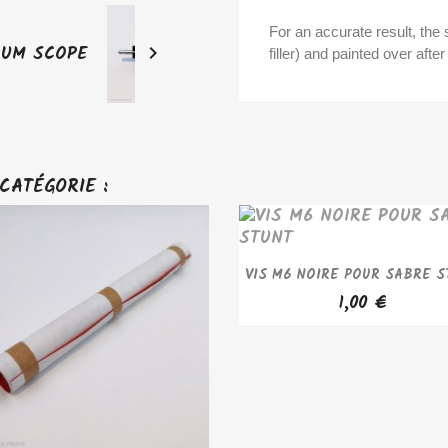
For an accurate result, the 

filler) and painted over aft
CATÉGORIE :
APERÇU RAPIDE

VIS M6 NOIRE POUR SABRE S
1,00 €