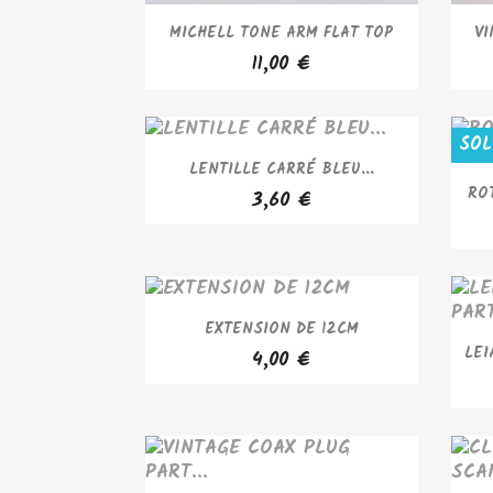
APERÇU RAPIDE

MICHELL TONE ARM FLAT TOP
VI
11,00 €
SOL
APERÇU RAPIDE

LENTILLE CARRÉ BLEU...
ROT
3,60 €
APERÇU RAPIDE

EXTENSION DE 12CM
LEI
4,00 €