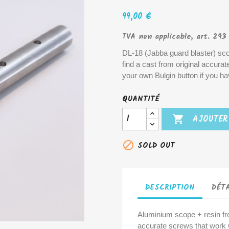
99,00 €
TVA non applicable, art. 293
DL-18 (Jabba guard blaster) sco
find a cast from original accura
your own Bulgin button if you h
QUANTITÉ

AJOUTER

SOLD OUT
DESCRIPTION
DÉTA
Aluminium scope + resin fron
accurate screws that work w