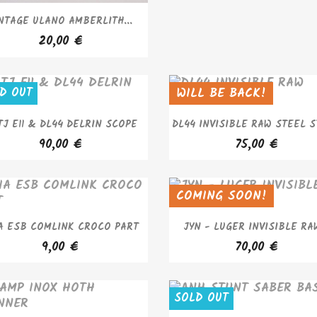
APERÇU RAPIDE

NTAGE ULANO AMBERLITH...
20,00 €
WILL BE BACK!
D OUT
SOLD OUT
APERÇU RAPIDE
APERÇU RAPIDE


J E11 & DL44 DELRIN SCOPE
DL44 INVISIBLE RAW STEEL 
90,00 €
75,00 €
COMING SOON!
SOLD OUT
APERÇU RAPIDE
APERÇU RAPIDE


A ESB COMLINK CROCO PART
JYN - LUGER INVISIBLE RAW
9,00 €
70,00 €
SOLD OUT