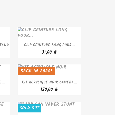
APERÇU RAPIDE

STAND
CLIP CEINTURE LONG POUR...
31,00 €
BACK IN 2026!
SOLD OUT
APERÇU RAPIDE

...
KIT ACRYLIQUE NOIR CAMERA...
150,00 €
SOLD OUT