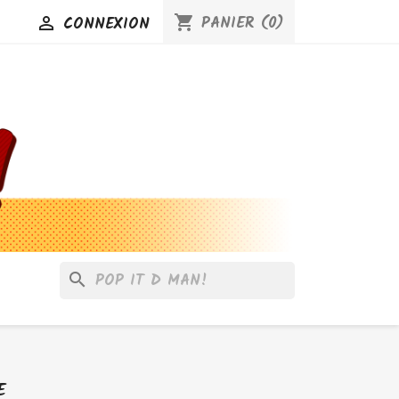
PANIER
(0)
CONNEXION
shopping_cart

search
E