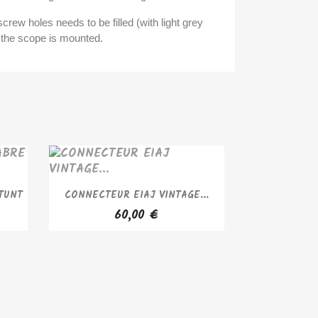
screw holes needs to be filled (with light grey
er the scope is mounted.
APERÇU RAPIDE

TUNT
CONNECTEUR EIAJ VINTAGE...
60,00 €