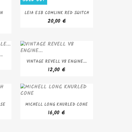
APERÇU RAPIDE

ON
LEIA ESB COMLINK RED SWITCH
20,00 €
..
APERÇU RAPIDE

VINTAGE REVELL V8 ENGINE...
12,00 €
APERÇU RAPIDE

ASE
MICHELL LONG KNURLED CONE
16,00 €