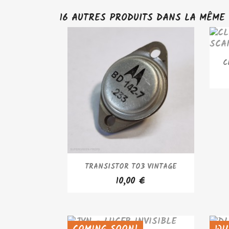
16 AUTRES PRODUITS DANS LA MÊME 
C
APERÇU RAPIDE

TRANSISTOR TO3 VINTAGE
10,00 €
COMING SOON!
WI
SOLD OUT
SOL