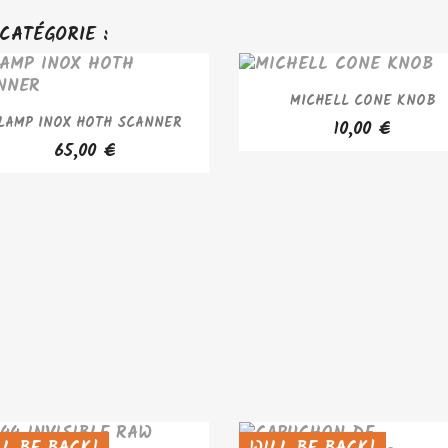
CATÉGORIE :
APERÇU RAPIDE

MICHELL CONE KNOB
APERÇU RAPIDE

LAMP INOX HOTH SCANNER
10,00 €
65,00 €
LL BE BACK!
WILL BE BACK!
D OUT
SOLD OUT