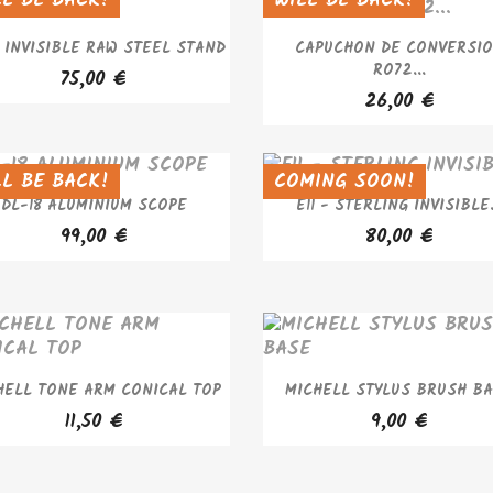
APERÇU RAPIDE
APERÇU RAPIDE


 INVISIBLE RAW STEEL STAND
CAPUCHON DE CONVERSI
RO72...
75,00 €
26,00 €
LL BE BACK!
COMING SOON!
D OUT
SOLD OUT
APERÇU RAPIDE
APERÇU RAPIDE


DL-18 ALUMINIUM SCOPE
E11 - STERLING INVISIBLE.
99,00 €
80,00 €
APERÇU RAPIDE
APERÇU RAPIDE


HELL TONE ARM CONICAL TOP
MICHELL STYLUS BRUSH B
11,50 €
9,00 €