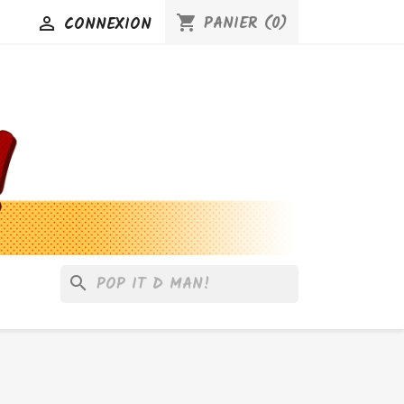
PANIER
(0)
CONNEXION
shopping_cart

search