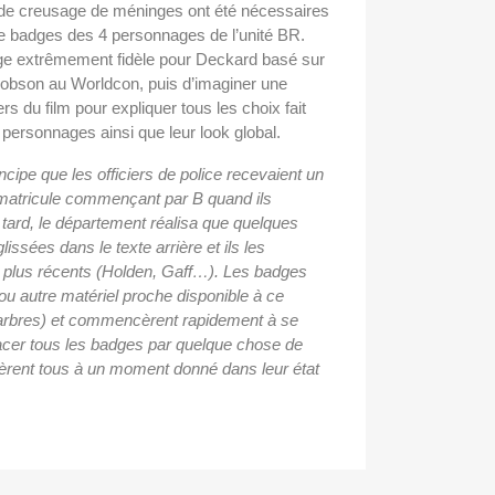
de creusage de méninges ont été nécessaires
de badges des 4 personnages de l’unité BR.
adge extrêmement fidèle pour Deckard basé sur
obson au Worldcon, puis d’imaginer une
ers du film pour expliquer tous les choix fait
personnages ainsi que leur look global.
ipe que les officiers de police recevaient un
atricule commençant par B quand ils
s tard, le département réalisa que quelques
lissées dans le texte arrière et ils les
s plus récents (Holden, Gaff…). Les badges
(ou autre matériel proche disponible à ce
arbres) et commencèrent rapidement à se
lacer tous les badges par quelque chose de
tifièrent tous à un moment donné dans leur état