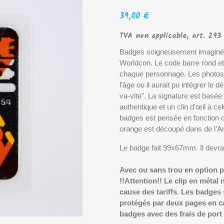
39,00 €
TVA non applicable, art. 29
Badges soigneusement imaginés
Worldcon. Le code barre rond et 
chaque personnage. Les photos d
l’âge ou il aurait pu intégrer le
va-vite". La signature est basée
authentique et un clin d’œil à c
badges est pensée en fonction d
orange est découpé dans de l’A
Le badge fait 99x67mm. Il devrait 
Avec ou sans trou en option po
!!Attention!! Le clip en méta
cause des tariffs. Les badge
protégés par deux pages en ca
badges avec des frais de port 