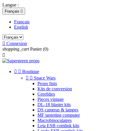
Langue :
Français

Français
English

Connexion
shopping_cart
Panier
(0)



Boutique


Space Wars
Props finis
Kits de conversion
Greeblies
Pieces vintage
DL-18 blaster kits
DS cameras & lampes
MF targeting computer
Macrobinoculaires
Leia ESB comlink kits
Lando ESB comlink kits