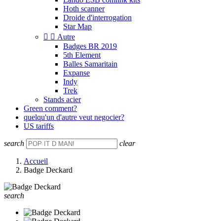
Hoth scanner
Droide d'interrogation
Star Map


Autre
Badges BR 2019
5th Element
Balles Samaritain
Expanse
Indy
Trek
Stands acier
Green comment?
quelqu'un d'autre veut negocier?
US tariffs
search
clear
Accueil
Badge Deckard
search